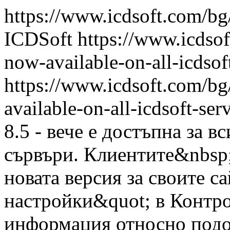
https://www.icdsoft.com/bg
ICDSoft
https://www.icdso
now-available-on-all-icdsof
https://www.icdsoft.com/b
available-on-all-icdsoft-ser
8.5 - вече е достъпна за 
сървъри. Клиентите&nbsp;
новата версия за своите с
настройки&quot; в Контро
информация относно подо