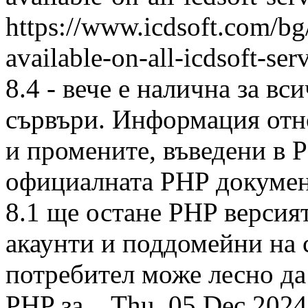
https://www.icdsoft.com/b
available-on-all-icdsoft-ser
8.4 - вече е налична за в
сървъри. Информация отн
и промените, въведени в P
официалната PHP документ
8.1 ще остане PHP версия
акаунти и поддомейни на 
потребител може лесно да
PHP за...
Thu, 05 Dec 202