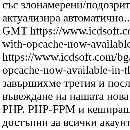
със злонамерени/подозрит
актуализира автоматично..
GMT
https://www.icdsoft.
with-opcache-now-available
https://www.icdsoft.com/bg
opcache-now-available-in-t
завършихме третия и посл
въвеждане на нашата нова
PHP. PHP-FPM и кешираща
достъпни за всички акау