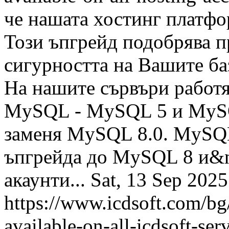
че нашата хостинг платф
Този ъпгрейд подобрява п
сигурността на Вашите ба
На нашите сървъри работя
MySQL - MySQL 5 и MySQ
заменя MySQL 8.0. MySQL 
ъпгрейда до MySQL 8 и&n
акаунти...
Sat, 13 Sep 202
https://www.icdsoft.com/b
available-on-all-icdsoft-ser