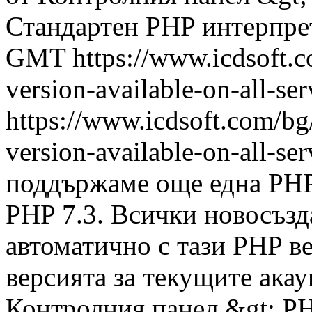
Стандартен PHP интерпре
GMT
https://www.icdsoft.
version-available-on-all-se
https://www.icdsoft.com/bg
version-available-on-all-se
поддържаме още една PHP 
PHP 7.3. Всички новосъзд
автоматично с тази PHP в
версията за текущите акау
Контролния панел &gt; PH