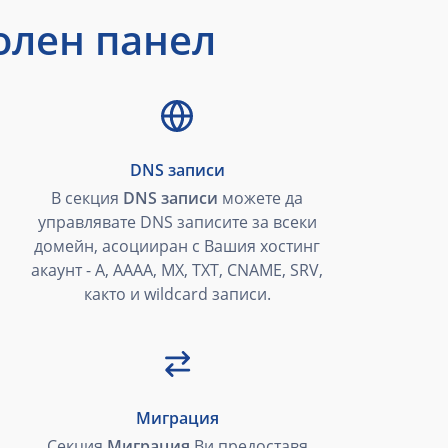
олен панел
DNS записи
В секция
DNS записи
можете да
управлявате DNS записите за всеки
домейн, асоцииран с Вашия хостинг
акаунт - A, AAAA, MX, TXT, CNAME, SRV,
както и wildcard записи.
Миграция
Секция
Миграция
Ви предоставя