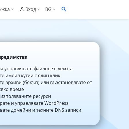
ъжка
Вход
BG
EN
онощна техническа поддръжка
С Контролен панел
ументация
С Административен панел
заност
то задавани въпроси
предимства
сък със съвместим софтуер
 и управлявате файлове с лекота
те имейл кутии с един клик
ументация за риселъри
те архиви (бекъп) или възстановявате от
сяко време
клиенти
за риселъри
 използваните ресурси
рате и управлявате WordPress
рове
за Контролен панел
вате домейни и техните DNS записи