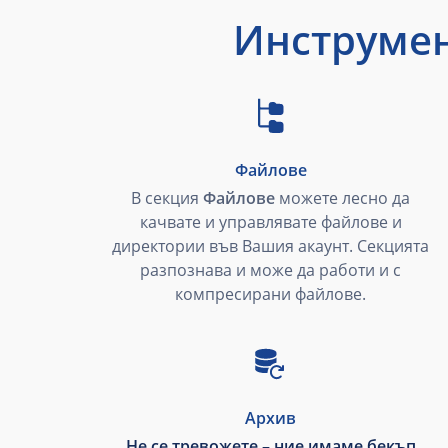
Инструмен
Файлове
В секция
Файлове
можете лесно да
качвате и управлявате файлове и
директории във Вашия акаунт. Секцията
разпознава и може да работи и с
компресирани файлове.
Архив
Не се тревожете – ние имаме бекъп