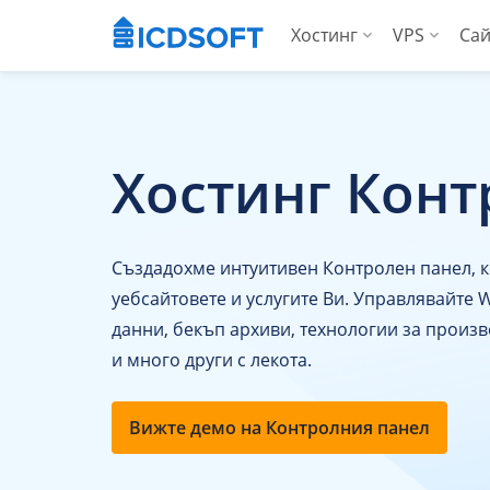
Хостинг
VPS
Сай
Уеб хостинг
Вирту
Хостинг за WordP
Висо
Хостинг Конт
Хостинг за Woo
За аг
Apps хостинг
Създадохме интуитивен Контролен панел, к
За агенции
уебсайтовете и услугите Ви. Управлявайте 
данни, бекъп архиви, технологии за произв
и много други с лекота.
Вижте демо на Контролния панел