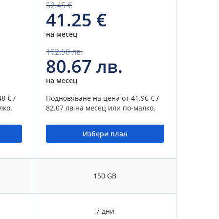
52.45 €
41.25 €
на месец
102.58 лв.
80.67 лв.
на месец
48 € /
Подновяване на цена от
41.96 € /
лко.
82.07 лв.
на месец или по-малко.
Избери план
150 GB
7 дни