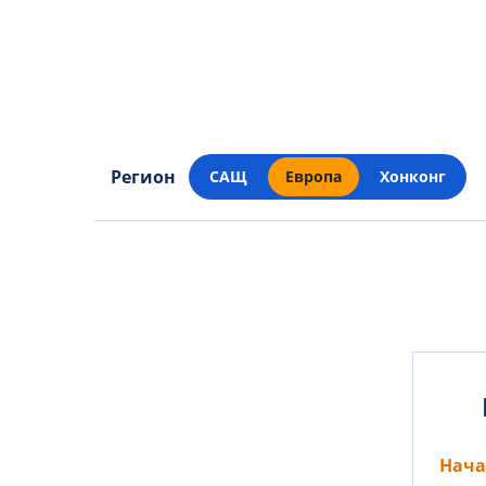
Регион
САЩ
Европа
Хонконг
Нача