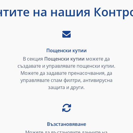
тите на нашия Контр
Пощенски кутии
В секция
Пощенски кутии
можете да
създавате и управлявате пощенски кутии.
Можете да задавате пренасочвания, да
управлявате спам филтри, антивирусна
защита и други.
Възстановяване
Можете да въстановите данните на