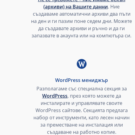
(архиви) на Вашите данни
. Ние
създаваме автоматични архиви два пъти
на ден и ги пазим поне седем дни. Можете
да създавате архиви и ръчно и да ги
запазвате в акаунта или на компютъра си.
WordPress мениджър
Разполагаме със специална секция за
WordPress
, през която можете да
инсталирате и управлявате своите
WordPress сайтове. Секцията предлага
набор от инструменти, като лесен начин
за преместване на инсталация или
създаване на работно копие.