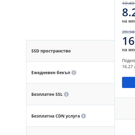
10.40
8.
на ме
20.34
16
на ме
SSD пространство
Подно
16.27 
Ежедневен бекъп
Безплатен SSL
Безплатна CDN услуга