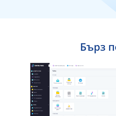
Бърз п