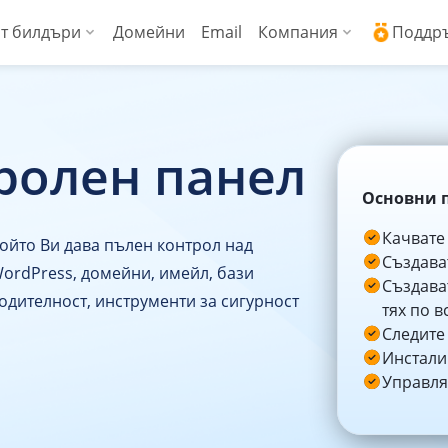
т билдъри
Домейни
Email
Компания
Поддр
ални сървъри (Managed VPS)
WordPress + AI асистент
Защо ICDSoft?
Ден
ress
копроизводителни виртуални сървъри
AI Сайт билдър
Контакти
Док
ролен панел
Commerce
енции
Сигурност и свър
Чес
Основни 
Блог
Спи
Качвате
ойто Ви дава пълен контрол над
Създава
Новини
Док
WordPress, домейни, имейл, бази
Създава
одителност, инструменти за сигурност
тях по в
Мнения на наши 
API 
Следите
Инстали
Технически цент
API 
Управля
Работа в ICDSoft