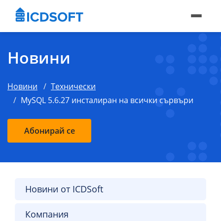
Новини
Новини
Технически
MySQL 5.6.27 инсталиран на всички сървъри
Абонирай се
Новини от ICDSoft
Компания